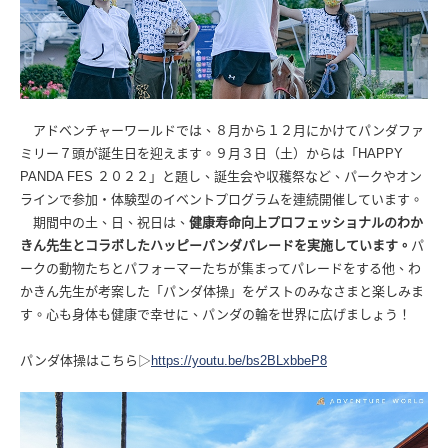
アドベンチャーワールドでは、８⽉から１２⽉にかけてパンダファ
ミリー７頭が誕⽣⽇を迎えます。９⽉３日（土）からは「HAPPY
PANDA FES ２０２２」と題し、誕⽣会や収穫祭など、パークやオン
ラインで参加・体験型のイベントプログラムを連続開催しています。
期間中の土、日、祝日は、
健康寿命向上プロフェッショナルのわか
きん先生とコラボしたハッピーパンダパレードを実施しています。
パ
ークの動物たちとパフォーマーたちが集まってパレードをする他、わ
かきん先生が考案した「パンダ体操」をゲストのみなさまと楽しみま
す。心も身体も健康で幸せに、パンダの輪を世界に広げましょう！
パンダ体操はこちら▷
https://youtu.be/bs2BLxbbeP8