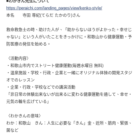
■わかきん先生について
https://peraichi.com/landing_pages/view/kenko-style/
本名 寺田 尊紀(てらだ たかのり)さん
救命救急士の時、助けた人が、「助からないほうがよかった。幸せじ
ゃない」という人がいたことをきっかけに。和歌山から健康運動・予
防医療の発信を始める。
〈活動内容〉
・和歌山市内でストリート健康運動(毎週水曜日 無料)
・温泉施設・学校・行政・企業と一緒にオリジナル体操の開発スタジ
オでのレッスン
・企業・行政・学校などでの講演活動
「非日常の体験出来ないが出来るに変わる健康運動を通して、幸せ・
元気の輪を広げている」
〈わかきんの意味〉
わか：和歌山 きん：人生に必要な「きん」金、近所、筋肉、緊張、
菌など