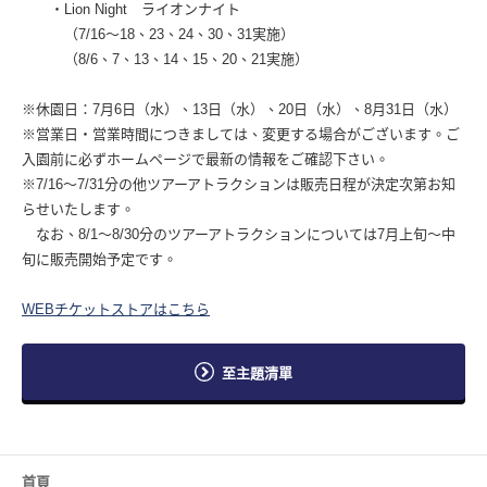
・Lion Night ライオンナイト
（7/16～18、23、24、30、31実施）
（8/6、7、13、14、15、20、21実施）
※休園日：7月6日（水）、13日（水）、20日（水）、8月31日（水）
※営業日・営業時間につきましては、変更する場合がございます。ご
入園前に必ずホームページで最新の情報をご確認下さい。
※7/16～7/31分の他ツアーアトラクションは販売日程が決定次第お知
らせいたします。
なお、8/1～8/30分のツアーアトラクションについては7月上旬～中
旬に販売開始予定です。
WEBチケットストアはこちら
至主題清單
首頁