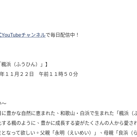
YouTubeチャンネル
で毎日配信中！
「楓浜（ふうひん）」】
年１１月２２日 午前１１時５０分
い～
日に豊かな自然に恵まれた、和歌山・白浜で生まれた「楓浜（
化する楓のように、豊かに成長する姿がたくさんの人から愛さ
在となって欲しい。父親「永明（えいめい）」、母親「良浜（