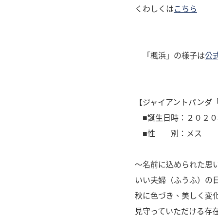
くわしくは
こちら
「楓浜」の様子は
公式
【ジャイアントパンダ
■誕生日時：２０２０
■性 別：メス
～名前に込められた思
いい夫婦（ふうふ）の
秋に色づき、美しく変
見守っていただける存