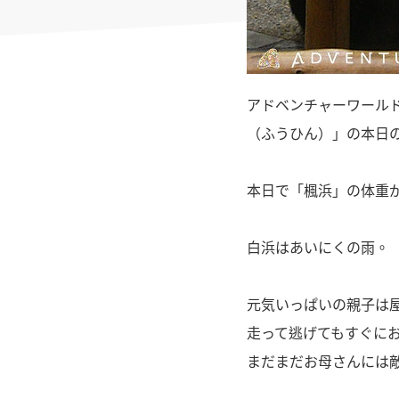
アドベンチャーワール
（ふうひん）」の本日
本日で「楓浜」の体重が
白浜はあいにくの雨。
元気いっぱいの親子は
走って逃げてもすぐに
まだまだお母さんには