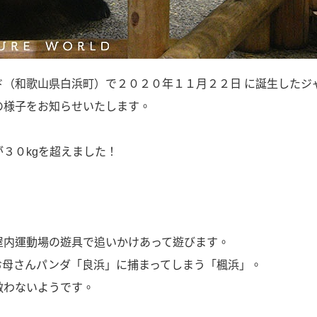
ド（和歌山県白浜町）で２０２０年１１月２２日 に誕生したジ
の様子をお知らせいたします。
３０kgを超えました！
屋内運動場の遊具で追いかけあって遊びます。
お母さんパンダ「良浜」に捕まってしまう「楓浜」。
敵わないようです。