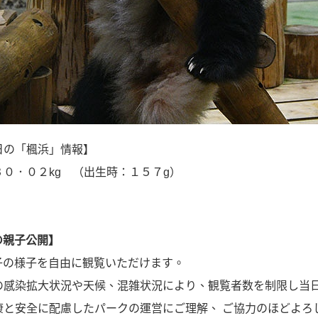
日の「楓浜」情報】
０．０２kg （出生時：１５７g）
の親子公開】
子の様子を自由に観覧いただけます。
の感染拡大状況や天候、混雑状況により、観覧者数を制限し当
康と安全に配慮したパークの運営にご理解、 ご協力のほどよろ