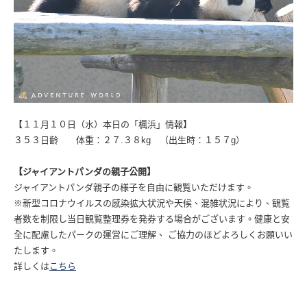
【１１月１０日（水）本日の「楓浜」情報】
３５３日齢 体重：２７.３８kg （出生時：１５７g）
【ジャイアントパンダの親子公開】
ジャイアントパンダ親子の様子を自由に観覧いただけます。
※新型コロナウイルスの感染拡大状況や天候、混雑状況により、観覧
者数を制限し当日観覧整理券を発券する場合がございます。健康と安
全に配慮したパークの運営にご理解、 ご協力のほどよろしくお願いい
たします。
詳しくは
こちら