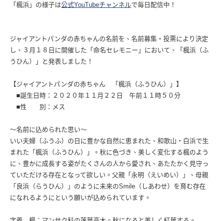
「楓浜」の様子は
公式YouTubeチャンネル
で毎日配信中！
ジャイアントパンダの赤ちゃんの名前を、名前募集・投票により決定
し、３月１８日に開催した「命名セレモニー」において、「楓浜（ふ
うひん）」と発表しました！
【ジャイアントパンダの赤ちゃん 「楓浜（ふうひん）」】
■誕生日時：２０２０年１１月２２日 午前１１時５０分
■性 別：メス
〜名前に込められた思い〜
いい夫婦（ふうふ）の日に豊かな自然に恵まれた、和歌山・白浜で生
まれた「楓浜（ふうひん）」。秋に色づき、美しく変化する楓のよう
に、豊かに成長する姿がたくさんの人から愛され、あたたかく見守っ
ていただける存在となって欲しい。父親「永明（えいめい）」、母親
「良浜（らうひん）」のように未来のSmile（しあわせ）を育む存在
になれるようにという願いが込められています。
字義 楓：マンサク科の落葉高木。秋になると美しく紅葉する。