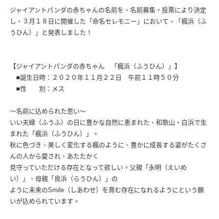
ジャイアントパンダの赤ちゃんの名前を、名前募集・投票により決定
し、３月１８日に開催した「命名セレモニー」において、「楓浜（ふ
うひん）」と発表しました！
【ジャイアントパンダの赤ちゃん 「楓浜（ふうひん）」】
■誕生日時：２０２０年１１月２２日 午前１１時５０分
■性 別：メス
〜名前に込められた思い〜
いい夫婦（ふうふ）の日に豊かな自然に恵まれた、和歌山・白浜で生
まれた「楓浜（ふうひん）」。
秋に色づき、美しく変化する楓のように、豊かに成長する姿がたくさ
んの人から愛され、あたたかく
見守っていただける存在となって欲しい。父親「永明（えいめ
い）」、母親「良浜（らうひん）」の
ように未来のSmile（しあわせ）を育む存在になれるようにという願
いが込められています。