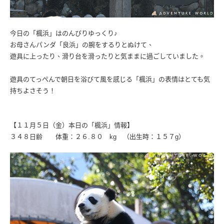
今日の「楓浜」はのんびりゆっくり♪
お母さんパンダ「良浜」の腕をするりとぬけて、
遊具に上ったり、滑り台を滑ったりと気ままに過ごしていました。
遊具のてっぺんで朝日を浴びて風を感じる「楓浜」の表情はとても気
持ちよさそう！
【１１月５日（金）本日の「楓浜」情報】
３４８日齢 体重：２６.８０ kg （出生時：１５７g）