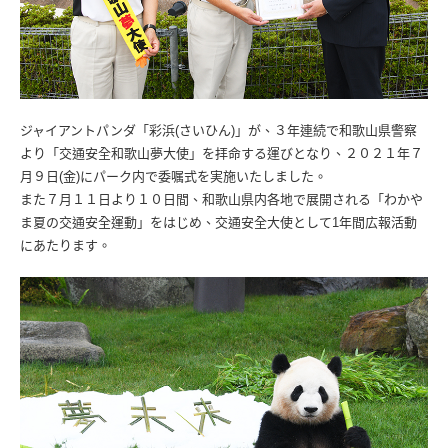
ジャイアントパンダ「彩浜(さいひん)」が、３年連続で和歌山県警察
より「交通安全和歌山夢大使」を拝命する運びとなり、２０２１年７
月９日(金)にパーク内で委嘱式を実施いたしました。
また７月１１日より１０日間、和歌山県内各地で展開される「わかや
ま夏の交通安全運動」をはじめ、交通安全大使として1年間広報活動
にあたります。