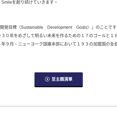
Smileを創り続けていきます。
発目標（Sustainable Development Goals）」のこ
０３０年をめざして明るい未来を作るための１７のゴールと１
５年９月、ニューヨーク国連本部において１９３の加盟国の全
至主題清單