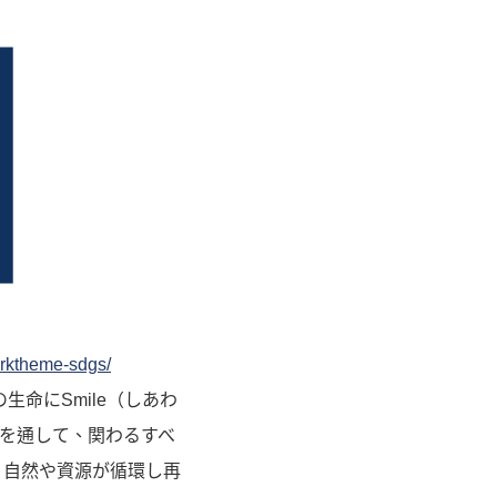
arktheme-sdgs/
命にSmile（しあわ
”を通して、関わるすべ
、自然や資源が循環し再