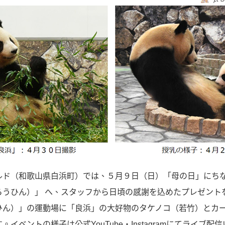
ド（和歌山県白浜町）では、５月９日（日）「母の日」にち
らうひん）」 へ、スタッフから日頃の感謝を込めたプレゼント
ひん）」の運動場に「良浜」の大好物のタケノコ（若竹）とカ
イベントの様子は公式YouTube・Instagramにてライブ配