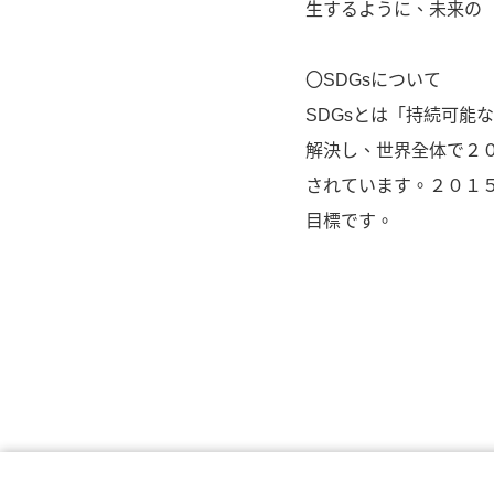
生するように、未来の 
〇SDGsについて
SDGsとは「持続可能な開
解決し、世界全体で２
されています。２０１
目標です。