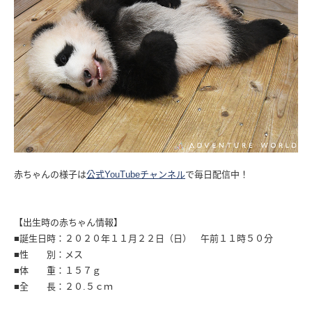
赤ちゃんの様子は
公式YouTubeチャンネル
で毎日配信中！
【出生時の赤ちゃん情報】
■誕生日時：２０２０年１１月２２日（日） 午前１１時５０分
■性 別：メス
■体 重：１５７ｇ
■全 長：２０.５ｃｍ