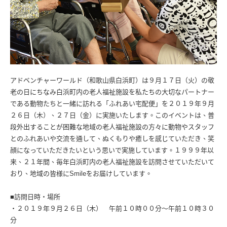
アドベンチャーワールド（和歌山県白浜町）は９月１７日（火）の敬
老の日にちなみ白浜町内の老人福祉施設を私たちの大切なパートナー
である動物たちと一緒に訪れる「ふれあい宅配便」を２０１９年９月
２６日（木）、２７日（金）に実施いたします。このイベントは、普
段外出することが困難な地域の老人福祉施設の方々に動物やスタッフ
とのふれあいや交流を通して、ぬくもりや癒しを感じていただき、笑
顔になっていただきたいという思いで実施しています。１９９９年以
来、２１年間、毎年白浜町内の老人福祉施設を訪問させていただいて
おり、地域の皆様にSmileをお届けしています。
■訪問日時・場所
・２０１９年９月２６日（木） 午前１０時００分〜午前１０時３０
分