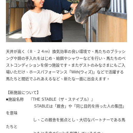
天井が高く（８．２４ｍ）換気効率の良い環境で、馬たちのブラッシ
ングや蹄の手入れをはじめ、給餌やシャワーなどを行い、馬たちのベ
ストコンディションを保つ施設です。またゲストのみなさまにもご入
場いただけ、ホースパフォーマンス「With(ウィズ)」などで活躍する
馬たちと間近でふれあえるなど、新たな一面に出会えます。
【新施設について】
■施設名称 『THE STABLE（ザ・ステイブル）』
STABLEは「厩舎」や「同じ目的を持った人の集団」
を意味
し、この厩舎を拠点とし、大切なパートナーである馬
たちと