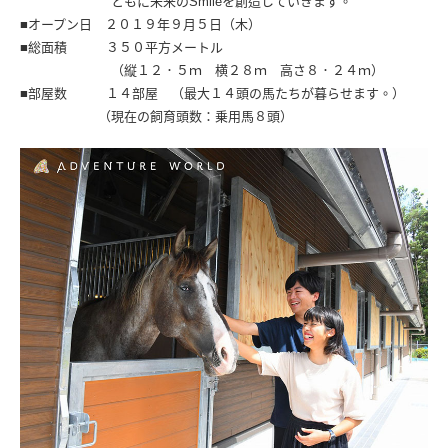
ともに未来のSmileを創造していきます。
■オープン日 ２０１９年９月５日（木）
■総面積 ３５０平方メートル
（縦１２．５ｍ 横２８ｍ 高さ８．２４ｍ）
■部屋数 １４部屋 （最大１４頭の馬たちが暮らせます。）
（現在の飼育頭数：乗用馬８頭）