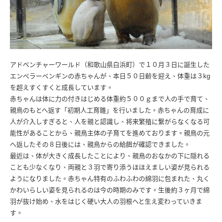
アドベンチャーワールド（和歌山県白浜町）で１０月３日に誕生した
エンペラーペンギンの赤ちゃんが、本日５０日齢を迎え、体重は３kg
を超えすくすくと成長しています。
赤ちゃんは体に力の付きはじめる体重約５００ｇまで人の手で育て、
親鳥のもとへ返す「初期人工育雛」を行いました。赤ちゃんの育成に
人が介入しすぎると、人を親と認識し、将来繁殖に繋がらなくなる可
能性があることから、親鳥主体の子育てを進めております。親鳥の元
へ返したその８日後には、親鳥からの給餌が確認できました。
最近は、体が大きく成長したことにより、親鳥のおなかの下に隠れる
ことも少なくなり、両親と３羽で寄り添うほほえましい姿が見られる
ようになりました。赤ちゃん特有のふわふわの綿羽に包まれた、丸く
かわいらしい姿を見られるのは今の時期のみです。生後約３ヶ月で綿
羽が抜け始め、水をはじく硬い大人の羽根へと生え変わっていきま
す。