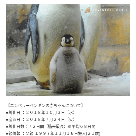
【エンペラーペンギンの赤ちゃんについて】
■孵化日 ：２０１８年１０月３日（水）
■産卵日 ：２０１８年７月２４日（火）
■孵化日数：７２日間（過去最長）※平均６８日間
■親情報 ：父親 １９９７年１１月１６日搬入(２１歳)