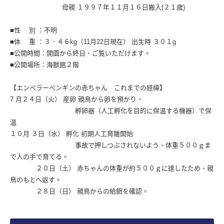
母親 １９９７年１１月１６日搬入(２１歳)
■性 別 ：不明
■体 重 ：３．４６kg（11月22日現在） 出生時 ３０１g
■公開時間：開園から終日、ご覧いただけます。
■公開場所：海獣館２階
【エンペラーペンギンの赤ちゃん これまでの経緯】
7 月２４日（火） 産卵 親鳥から卵を預かり、
孵卵器（人工孵化を目的に保温する機器）で保
温
１０月 ３日（水） 孵化 初期人工育雛開始
事故で押しつぶされないよう、体重５００ｇま
で人の手で育てる。
２０日（土） 赤ちゃんの体重が約５００ｇに達したため、親
鳥のもとへ返す。
２８日（日） 親鳥からの給餌を確認。