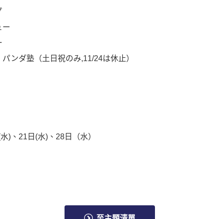
プ
ュー
ー
ダ塾（土日祝のみ,11/24は休止）
水)、21日(水)、28日（水）
至主題清單