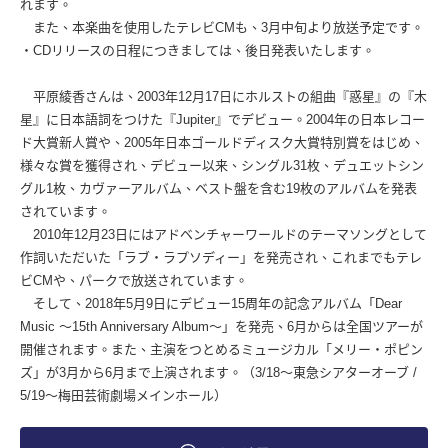
れます。
また、本楽曲を使用したテレビCMも、3月中旬より放送予定です。
・CDリリースの日程につきましては、後日発表いたします。
平原綾香さんは、2003年12月17日にホルストの組曲『惑星』の『木
星』に日本語詞をつけた『Jupiter』でデビュー。2004年の日本レコー
ド大賞新人賞や、2005年日本ゴールドディスク大賞特別賞をはじめ、
様々な賞を獲得され、デビュー以来、シングル31枚、デュエットシン
グル1枚、カヴァーアルバム、ベスト盤を含む19枚のアルバムを発表
されています。
2010年12月23日にはアドベンチャーワールドのテーマソングとして
作詞いただいた「ラブ・ラプソディー」を発売され、これまでもテレ
ビCMや、パークで放送されています。
そして、2018年5月9日にデビュー15周年の記念アルバム「Dear
Music 〜15th Anniversary Album〜」を発売、6月からは全国ツアーが
開催されます。また、主演をつとめるミュージカル「メリー・ポピン
ズ」が3月から6月まで上演されます。（3/18〜東急シアターオーブ /
5/19〜梅田芸術劇場メインホール）