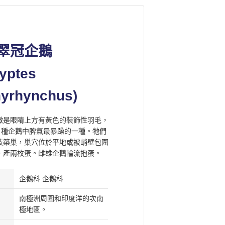
翠冠企鵝
yptes
yrhynchus)
徵是眼睛上方有黃色的裝飾性羽毛，
8 種企鵝中脾氣最暴躁的一種。牠們
枝築巢，巢穴位於平地或被峭壁包圍
，產兩枚蛋。雌雄企鵝輪流抱蛋。
。
企鵝科 企鵝科
南極洲周圍和印度洋的次南
極地區。