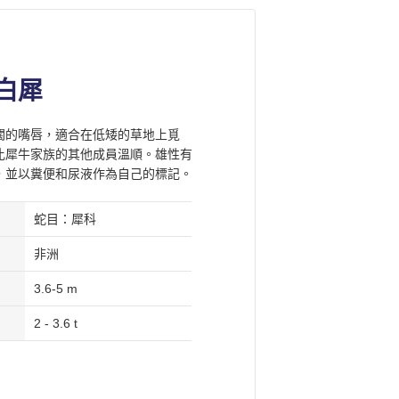
白犀
闊的嘴唇，適合在低矮的草地上覓
比犀牛家族的其他成員溫順。雄性有
，並以糞便和尿液作為自己的標記。
。
蛇目：犀科
非洲
3.6-5 m
2 - 3.6 t