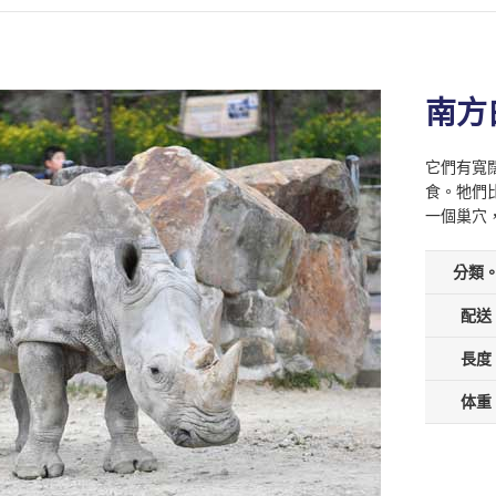
南方
它們有寬
食。牠們
一個巢穴
分類
配送
長度
体重