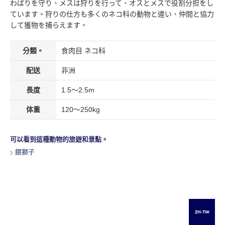
わばりを守り、メスは狩りを行って、オスとメスで役割分担をし
ています。狩りの仕方も多くのネコ科の動物と違い、仲間と協力
して獲物を捕らえます。
分類。
食肉目 ネコ科
配送
非洲
長度
1.5～2.5m
体重
120～250kg
可以看到這種動物的旅遊和景點。
餵獅子
ZH-TW