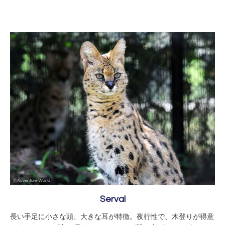
Serval
長い手足に小さな頭、大きな耳が特徴。夜行性で、木登りが得意