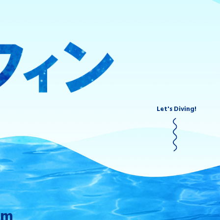
Let's Diving!
am