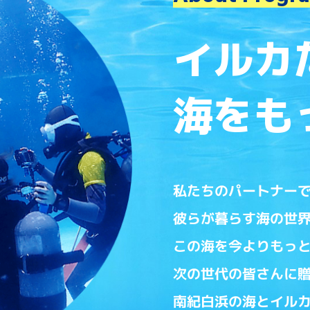
イルカ
海をも
私たちのパートナー
彼らが暮らす海の世
この海を今よりもっ
次の世代の皆さんに
南紀白浜の海とイル